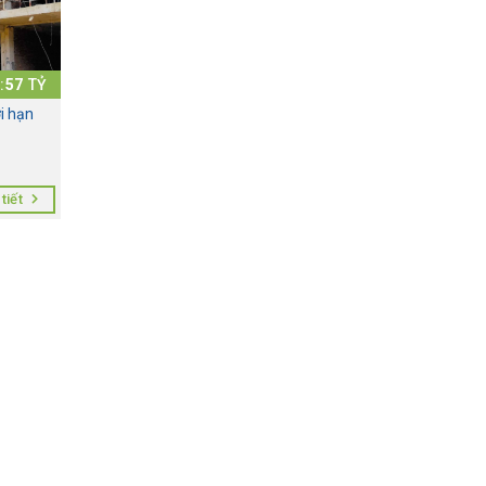
:
57
TỶ
i hạn
tiết