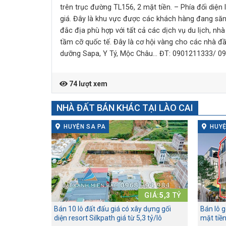
trên trục đường TL156, 2 mặt tiền. – Phía đối diện 
giá. Đây là khu vực được các khách hàng đang săn l
đắc địa phù hợp với tất cả các dịch vụ du lịch, n
tầm cỡ quốc tế. Đây là cơ hội vàng cho các nhà đầ
dưỡng Sapa, Y Tý, Mộc Châu… ĐT: 0901211333/ 0
74 lượt xem
NHÀ ĐẤT BÁN KHÁC TẠI LÀO CAI
HUYỆN SA PA
HUYỆ
GIÁ:
5,3
TỶ
Bán 10 lô đất đấu giá có xây dựng gối
Bán lô 
diện resort Silkpath giá từ 5,3 tỷ/lô
mặt tiề