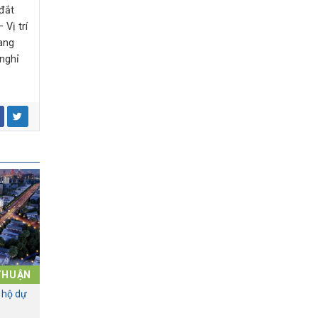
 đắt
Vị trí
mang
 nghỉ
THUẬN
 hộ dự