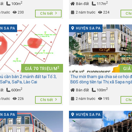
2
2
ất
100m
Bán đất
117m
 trước
230
2 năm trước
224
Chi tiết
Chi 
N SA PA
HUYỆN SA PA
2
GIÁ:
70
TRIỆU/M
GIÁ:
ủ cần bán 2 mảnh đất tại Tổ 3,
Thư mời tham gia chia sẻ cơ hội 
 SaPa, SaPa, Lào Cai
BĐS dòng tiền tại Thị xã Sapa ng
16/12/2023
2
2
ất
600m
Bán đất
100m
 trước
226
2 năm trước
195
Chi tiết
Chi 
N SA PA
HUYỆN SA PA