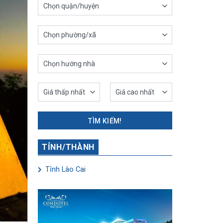
TÌM KIẾM!
TỈNH/THÀNH
Tỉnh Lào Cai