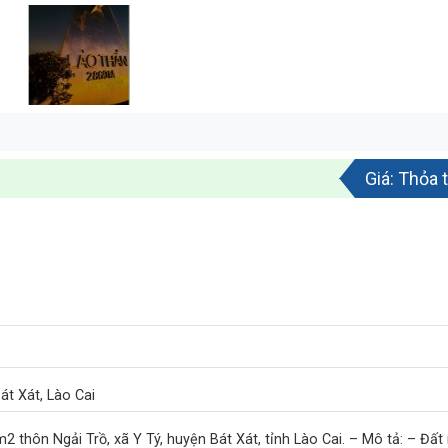
Giá: Thỏa 
Bát Xát, Lào Cai
2 thôn Ngải Trồ, xã Y Tý, huyện Bát Xát, tỉnh Lào Cai. – Mô tả: – Đấ