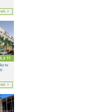
tiết
5,3
TỶ
đầu tư
ày
tiết