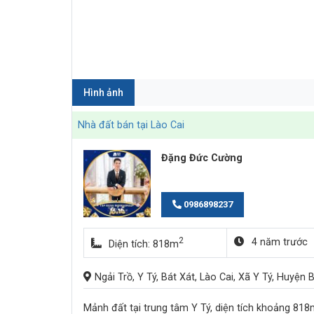
Hình ảnh
Nhà đất bán tại Lào Cai
Đặng Đức Cường
0986898237
2
4 năm trước
Diện tích: 818m
Ngải Trồ, Y Tý, Bát Xát, Lào Cai, Xã Y Tý, Huyện 
Mảnh đất tại trung tâm Y Tý, diện tích khoảng 818m