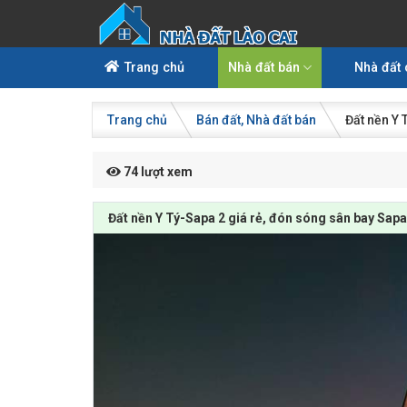
Skip
to
content
Trang chủ
Nhà đất bán
Nhà đất 
Trang chủ
Bán đất
Nhà đất bán
Đất nền Y 
74 lượt xem
Đất nền Y Tý-Sapa 2 giá rẻ, đón sóng sân bay Sapa