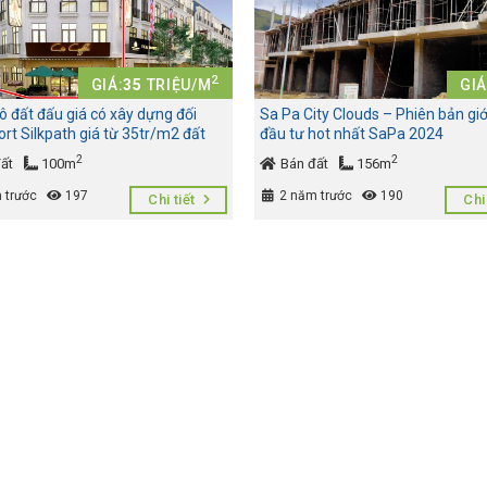
2
GIÁ:
35
TRIỆU/M
GIÁ
ô đất đấu giá có xây dựng đối
Sa Pa City Clouds – Phiên bản giớ
ort Silkpath giá từ 35tr/m2 đất
đầu tư hot nhất SaPa 2024
2
2
ất
100m
Bán đất
156m
 trước
197
2 năm trước
190
Chi tiết
Chi 