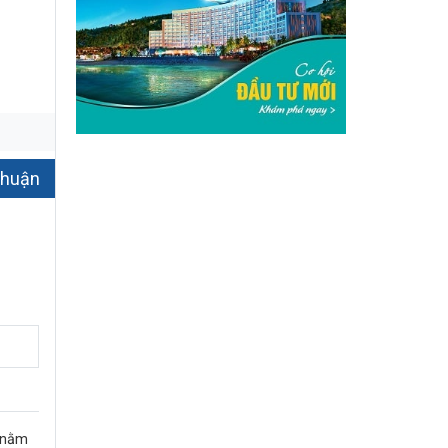
thuận
t nằm