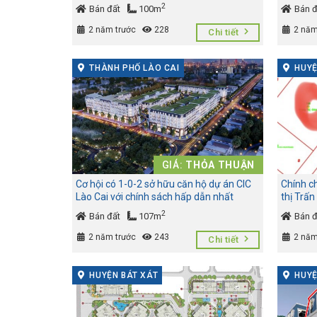
2
Bán đất
100m
Bán đ
2 năm trước
228
2 năm
Chi tiết
THÀNH PHỐ LÀO CAI
HUYỆ
GIÁ:
THỎA THUẬN
Cơ hội có 1-0-2 sở hữu căn hộ dự án CIC
Chính ch
Lào Cai với chính sách hấp dẫn nhất
thị Trấn
2
Bán đất
107m
Bán đ
2 năm trước
243
2 năm
Chi tiết
HUYỆN BÁT XÁT
HUYỆ