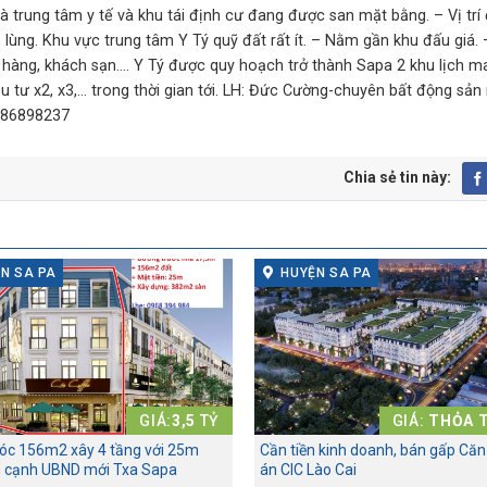
là trung tâm y tế và khu tái định cư đang được san mặt bằng. – Vị trí
ùng. Khu vực trung tâm Y Tý quỹ đất rất ít. – Nằm gần khu đấu giá. – 
hà hàng, khách sạn…. Y Tý được quy hoạch trở thành Sapa 2 khu lịch 
u tư x2, x3,… trong thời gian tới. LH: Đức Cường-chuyên bất động sản
986898237
Chia sẻ tin này:
N SA PA
HUYỆN SA PA
GIÁ:
3,5
TỶ
GIÁ:
THỎA 
góc 156m2 xây 4 tầng với 25m
Cần tiền kinh doanh, bán gấp Căn
n cạnh UBND mới Txa Sapa
án CIC Lào Cai