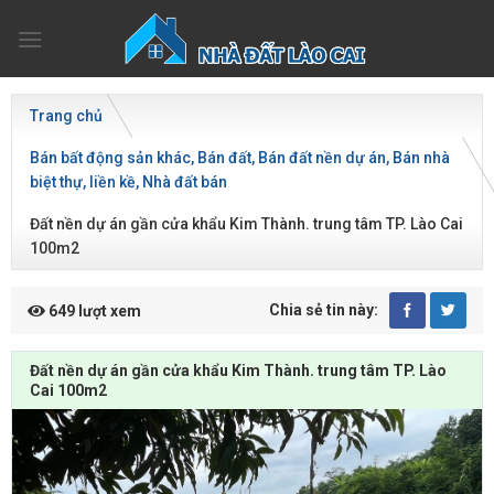
Skip
to
content
Trang chủ
Bán bất động sản khác
Bán đất
Bán đất nền dự án
Bán nhà
biệt thự, liền kề
Nhà đất bán
Đất nền dự án gần cửa khẩu Kim Thành. trung tâm TP. Lào Cai
100m2
Chia sẻ tin này:
649 lượt xem
Đất nền dự án gần cửa khẩu Kim Thành. trung tâm TP. Lào
Cai 100m2