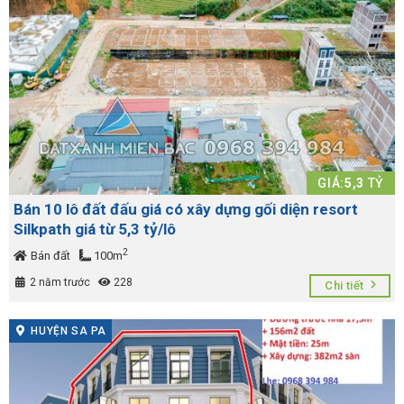
GIÁ:
5,3
TỶ
Bán 10 lô đất đấu giá có xây dựng gối diện resort
Silkpath giá từ 5,3 tỷ/lô
2
Bán đất
100m
2 năm trước
228
Chi tiết
HUYỆN SA PA