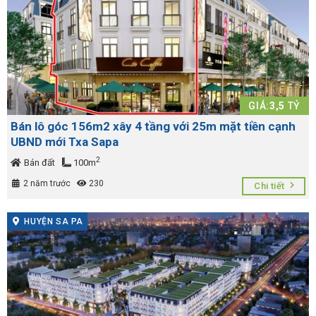
GIÁ:
3,5
TỶ
Bán lô góc 156m2 xây 4 tầng với 25m mặt tiền cạnh
UBND mới Txa Sapa
2
Bán đất
100m
2 năm trước
230
Chi tiết
HUYỆN SA PA