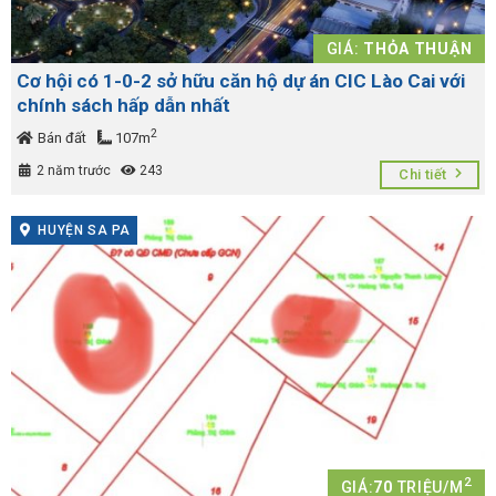
GIÁ:
THỎA THUẬN
Cơ hội có 1-0-2 sở hữu căn hộ dự án CIC Lào Cai với
chính sách hấp dẫn nhất
2
Bán đất
107m
2 năm trước
243
Chi tiết
HUYỆN SA PA
2
GIÁ:
70
TRIỆU/M