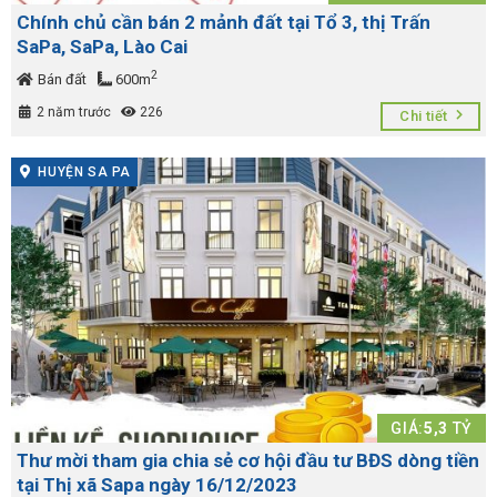
Chính chủ cần bán 2 mảnh đất tại Tổ 3, thị Trấn
SaPa, SaPa, Lào Cai
2
Bán đất
600m
2 năm trước
226
Chi tiết
HUYỆN SA PA
GIÁ:
5,3
TỶ
Thư mời tham gia chia sẻ cơ hội đầu tư BĐS dòng tiền
tại Thị xã Sapa ngày 16/12/2023