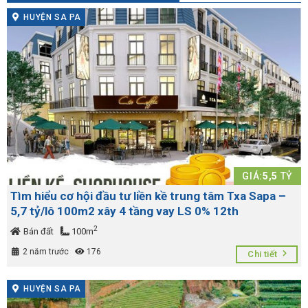
HUYỆN SA PA
GIÁ:
5,5
TỶ
Tìm hiểu cơ hội đầu tư liền kề trung tâm Txa Sapa –
5,7 tỷ/lô 100m2 xây 4 tầng vay LS 0% 12th
2
Bán đất
100m
2 năm trước
176
Chi tiết
HUYỆN SA PA