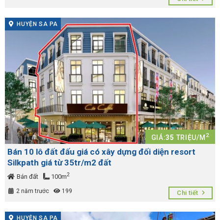
HUYỆN SA PA
2
GIÁ:
35
TRIỆU/M
Bán 10 lô đất đấu giá có xây dựng đối diện resort
Silkpath giá từ 35tr/m2 đất
2
Bán đất
100m
2 năm trước
199
Chi tiết
HUYỆN SA PA