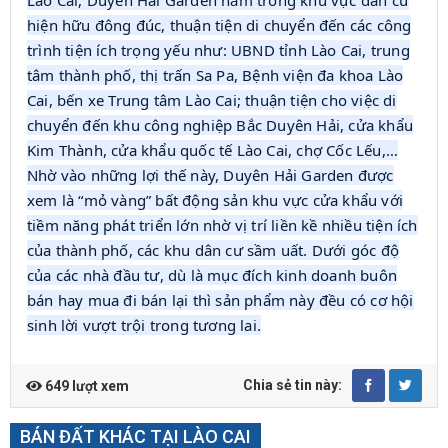
Lào Cai, Duyên Hải Garden nằm trong khu vực dân cư
hiện hữu đông đúc, thuận tiện di chuyển đến các công
trình tiện ích trọng yếu như: UBND tỉnh Lào Cai, trung
tâm thành phố, thị trấn Sa Pa, Bệnh viện đa khoa Lào
Cai, bến xe Trung tâm Lào Cai; thuận tiện cho việc di
chuyển đến khu công nghiệp Bắc Duyên Hải, cửa khẩu
Kim Thành, cửa khẩu quốc tế Lào Cai, chợ Cốc Lếu,…
Nhờ vào những lợi thế này, Duyên Hải Garden được
xem là “mỏ vàng” bất động sản khu vực cửa khẩu với
tiềm năng phát triển lớn nhờ vị trí liền kề nhiều tiện ích
của thành phố, các khu dân cư sầm uất. Dưới góc độ
của các nhà đầu tư, dù là mục đích kinh doanh buôn
bán hay mua đi bán lại thì sản phẩm này đều có cơ hội
sinh lời vượt trội trong tương lai.
Chia sẻ tin này:
649 lượt xem
BÁN ĐẤT KHÁC TẠI LÀO CAI