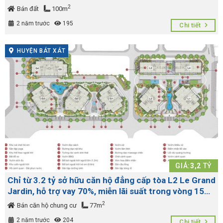
2
Bán đất
100m
2 năm trước
195
Chi tiết
HUYỆN BÁT XÁT
GIÁ:
3,2
TỶ
Chỉ từ 3.2 tỷ sở hữu căn hộ đẳng cấp tòa L2 Le Grand
Jardin, hỗ trợ vay 70%, miễn lãi suất trong vòng 15
tháng
2
Bán căn hộ chung cư
77m
2 năm trước
204
Chi tiết