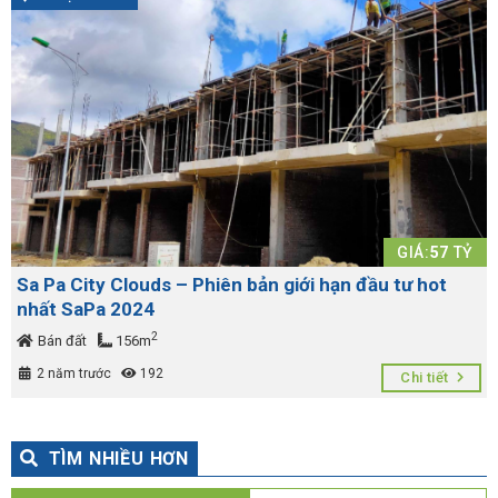
GIÁ:
57
TỶ
Sa Pa City Clouds – Phiên bản giới hạn đầu tư hot
nhất SaPa 2024
2
Bán đất
156m
2 năm trước
192
Chi tiết
TÌM NHIỀU HƠN