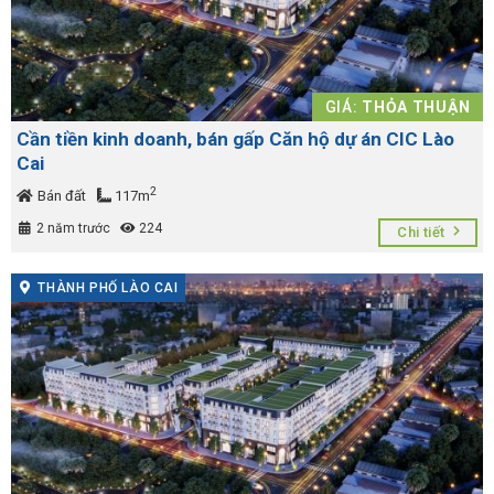
GIÁ:
THỎA THUẬN
Cần tiền kinh doanh, bán gấp Căn hộ dự án CIC Lào
Cai
2
Bán đất
117m
2 năm trước
224
Chi tiết
THÀNH PHỐ LÀO CAI