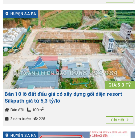
HUYỆN SA PA
GIÁ:
5,3
TỶ
Bán 10 lô đất đấu giá có xây dựng gối diện resort
Silkpath giá từ 5,3 tỷ/lô
2
Bán đất
100m
2 năm trước
228
Chi tiết
HUYỆN SA PA