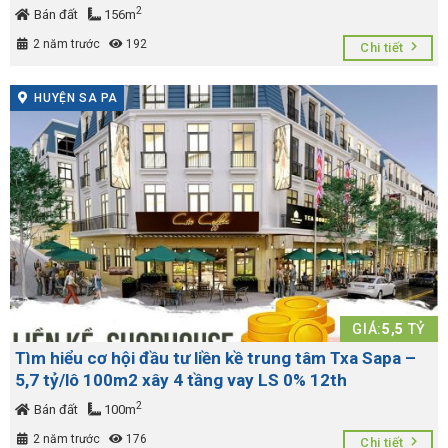
2
Bán đất
156m
2 năm trước
192
Chi tiết
HUYỆN SA PA
GIÁ:
5,5
TỶ
Tìm hiểu cơ hội đầu tư liền kề trung tâm Txa Sapa –
5,7 tỷ/lô 100m2 xây 4 tầng vay LS 0% 12th
2
Bán đất
100m
2 năm trước
176
Chi tiết