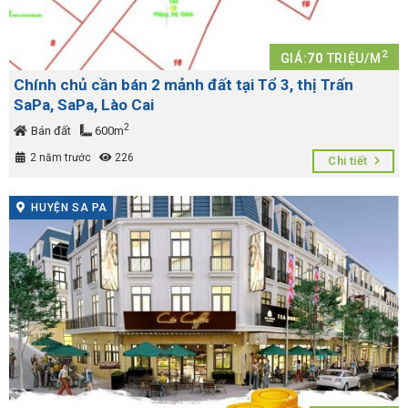
2
GIÁ:
70
TRIỆU/M
Chính chủ cần bán 2 mảnh đất tại Tổ 3, thị Trấn
SaPa, SaPa, Lào Cai
2
Bán đất
600m
2 năm trước
226
Chi tiết
HUYỆN SA PA