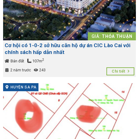
GIÁ:
THỎA THUẬN
Cơ hội có 1-0-2 sở hữu căn hộ dự án CIC Lào Cai với
chính sách hấp dẫn nhất
2
Bán đất
107m
2 năm trước
243
Chi tiết
HUYỆN SA PA