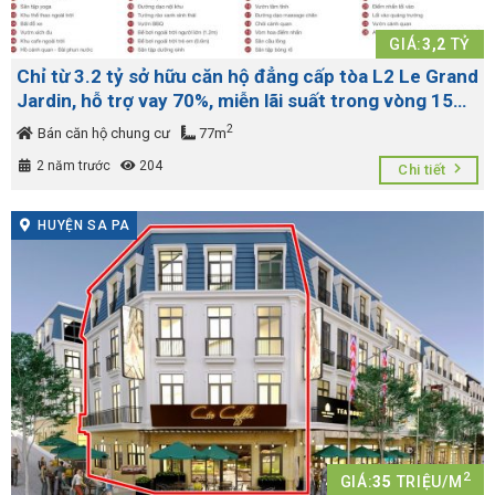
GIÁ:
3,2
TỶ
Chỉ từ 3.2 tỷ sở hữu căn hộ đẳng cấp tòa L2 Le Grand
Jardin, hỗ trợ vay 70%, miễn lãi suất trong vòng 15
tháng
2
Bán căn hộ chung cư
77m
2 năm trước
204
Chi tiết
HUYỆN SA PA
2
GIÁ:
35
TRIỆU/M