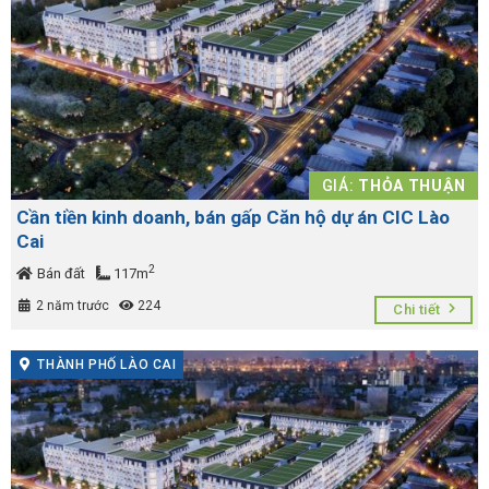
GIÁ:
THỎA THUẬN
Cần tiền kinh doanh, bán gấp Căn hộ dự án CIC Lào
Cai
2
Bán đất
117m
2 năm trước
224
Chi tiết
THÀNH PHỐ LÀO CAI