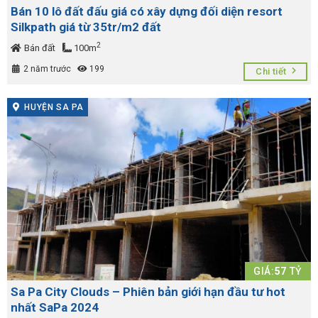
Bán 10 lô đất đấu giá có xây dựng đối diện resort
Silkpath giá từ 35tr/m2 đất
2
Bán đất
100m
2 năm trước
199
Chi tiết
HUYỆN SA PA
GIÁ:
57
TỶ
Sa Pa City Clouds – Phiên bản giới hạn đầu tư hot
nhất SaPa 2024