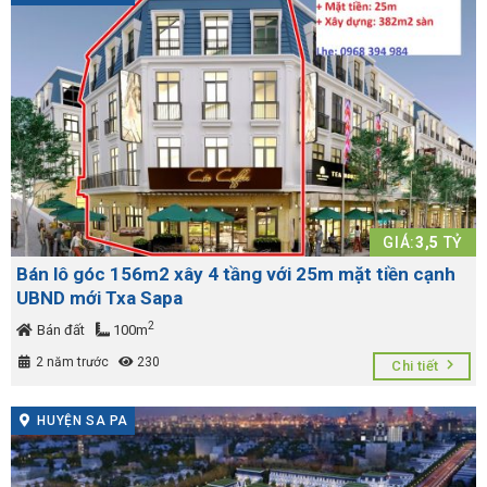
GIÁ:
3,5
TỶ
Bán lô góc 156m2 xây 4 tầng với 25m mặt tiền cạnh
UBND mới Txa Sapa
2
Bán đất
100m
2 năm trước
230
Chi tiết
HUYỆN SA PA