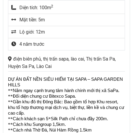
2
Diện tích: 100m
Mặt tiền: 5m
Lộ giới: 12m
4 năm trước
điện biên phủ, thị trấn sapa, lào cai, Thị trấn Sa Pa,
Huyện Sa Pa, Lào Cai
D
Ự
ÁN
ĐẤ
T N
Ề
N SIÊU HI
Ế
M T
Ạ
I SAPA – SAPA GARDEN
HILLS
**
N
ằ
m ngay c
ạ
nh trung tâm hành chính m
ớ
i th
ị
xã SaPa.
**
Đố
i di
ệ
n chung c
ư
Bitexco Sapa.
**
G
ầ
n khu
đ
ô th
ị
Đ
ông B
ắ
c: Bao g
ồ
m t
ổ
h
ợ
p Khu resort,
khu t
ổ
h
ợ
p th
ươ
ng m
ạ
i d
ị
ch v
ụ
, bi
ệ
t th
ự
, li
ề
n k
ề
và chung c
ư
cao c
ấ
p.
**
Cách khách s
ạ
n
5
*
Silk Path ch
ỉ
ch
ư
a
đầ
y 200m.
**
Cách khu Sungroup 1,5km.
**
Cách nhà Th
ờ
Đ
á, Núi Hàm R
ồ
ng 1.5km