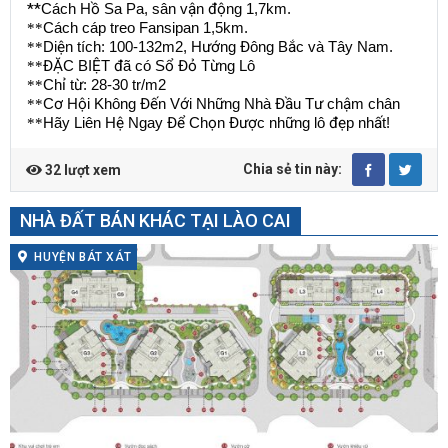
**
Cách H
ồ
Sa Pa, sân v
ậ
n
độ
ng 1,7km.
**
Cách cáp treo Fansipan 1,5km.
**
Di
ệ
n tích: 100-132m2, H
ướ
ng
Đ
ông B
ắ
c và Tây Nam.
**
ĐẶ
C BI
Ệ
T
đ
ã có S
ổ
Đỏ
T
ừ
ng Lô
**
Ch
ỉ
t
ừ
: 28-30 tr/m2
**
C
ơ
H
ộ
i Không
Đế
n V
ớ
i Nh
ữ
ng Nhà
Đầ
u T
ư
ch
ậ
m chân
**
Hãy Liên H
ệ
Ngay
Để
Ch
ọ
n
Đượ
c nh
ữ
ng lô
đẹ
p nh
ấ
t!
Chia sẻ tin này:
32 lượt xem
NHÀ ĐẤT BÁN KHÁC TẠI LÀO CAI
HUYỆN BÁT XÁT