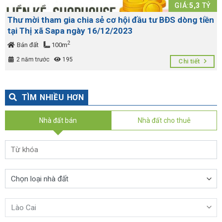
GIÁ:
5,3
TỶ
Thư mời tham gia chia sẻ cơ hội đầu tư BĐS dòng tiền
tại Thị xã Sapa ngày 16/12/2023
2
Bán đất
100m
2 năm trước
195
Chi tiết
TÌM NHIỀU HƠN
Nhà đất bán
Nhà đất cho thuê