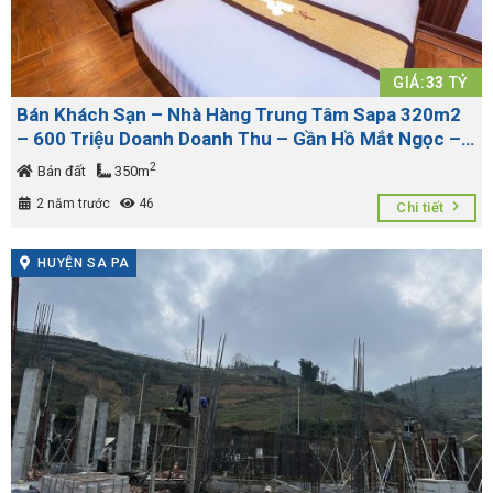
GIÁ:
33
TỶ
Bán Khách Sạn – Nhà Hàng Trung Tâm Sapa 320m2
– 600 Triệu Doanh Doanh Thu – Gần Hồ Mắt Ngọc –
LH: 0968317195
2
Bán đất
350m
2 năm trước
46
Chi tiết
HUYỆN SA PA