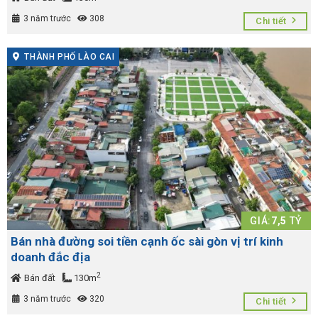
3 năm trước
308
Chi tiết
THÀNH PHỐ LÀO CAI
GIÁ:
7,5
TỶ
Bán nhà đường soi tiền cạnh ốc sài gòn vị trí kinh
doanh đắc địa
2
Bán đất
130m
3 năm trước
320
Chi tiết