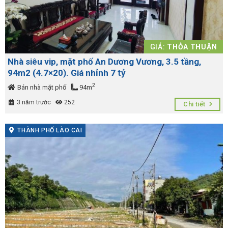
GIÁ:
THỎA THUẬN
Nhà siêu vip, mặt phố An Dương Vương, 3.5 tầng,
94m2 (4.7×20). Giá nhỉnh 7 tỷ
2
Bán nhà mặt phố
94m
3 năm trước
252
Chi tiết
THÀNH PHỐ LÀO CAI