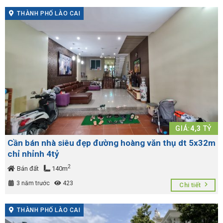
THÀNH PHỐ LÀO CAI
GIÁ:
4,3
TỶ
Cần bán nhà siêu đẹp đường hoàng văn thụ dt 5x32m
chỉ nhỉnh 4tỷ
2
Bán đất
140m
3 năm trước
423
Chi tiết
THÀNH PHỐ LÀO CAI