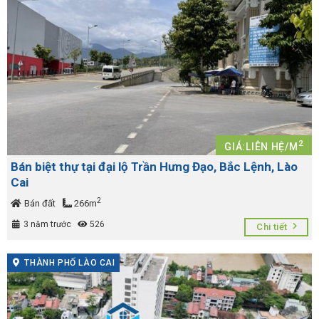
2
GIÁ:LIÊN HỆ/M
Bán biệt thự tại đại lộ Trần Hưng Đạo, Bắc Lệnh, Lào
Cai
2
Bán đất
266m
3 năm trước
526
Chi tiết
THÀNH PHỐ LÀO CAI