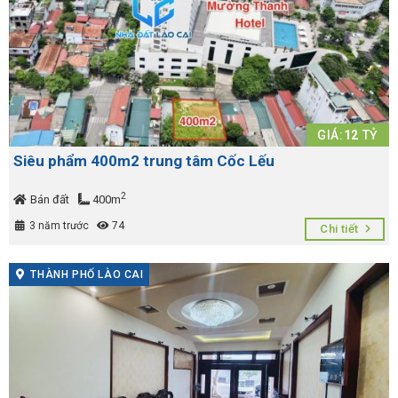
GIÁ:
12
TỶ
Siêu phẩm 400m2 trung tâm Cốc Lếu
2
Bán đất
400m
3 năm trước
74
Chi tiết
THÀNH PHỐ LÀO CAI