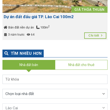
GIÁ:THỎA THUẬN
Dự án đất đấu giá TP. Lào Cai 100m2
2
Bán đất nền dự án
100m
3 năm trước
64
Chi tiết
TÌM NHIỀU HƠN
Nhà đất bán
Nhà đất cho thuê