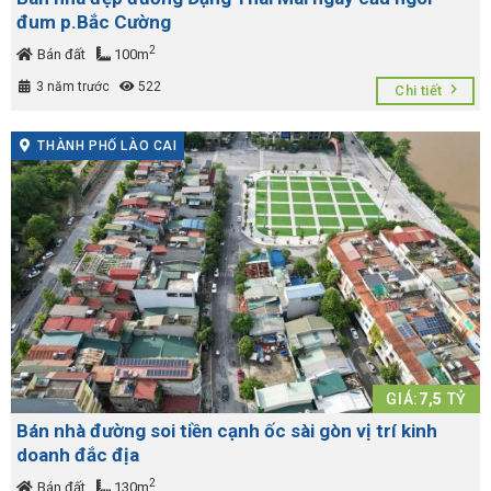
đum p.Bắc Cường
2
Bán đất
100m
3 năm trước
522
Chi tiết
THÀNH PHỐ LÀO CAI
GIÁ:
7,5
TỶ
Bán nhà đường soi tiền cạnh ốc sài gòn vị trí kinh
doanh đắc địa
2
Bán đất
130m