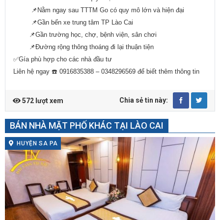
📌Nằm ngay sau TTTM Go có quy mô lớn và hiện đại
📌Gần bến xe trung tâm TP Lào Cai
📌Gần trường học, chợ, bệnh viện, sân chơi
📌Đường rộng thông thoáng đi lại thuận tiện
✅Gía phù hợp cho các nhà đầu tư
Liên hệ ngay ☎️ 0916835388 – 0348296569 để biết thêm thông tin
Chia sẻ tin này:
572 lượt xem
BÁN NHÀ MẶT PHỐ KHÁC TẠI LÀO CAI
HUYỆN SA PA