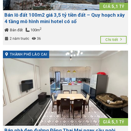
GIÁ:
5,1
TỶ
Bán lô đất 100m2 giá 3,5 tỷ tiền đất – Quy hoạch xây
4 tầng mô hình mini hotel có sổ
2
Bán đất
100m
2 năm trước
36
Chi tiết
THÀNH PHỐ LÀO CAI
GIÁ:
5,1
TỶ
Bán nhà đẹp đường Đặng Thai Mai ngay cầu ngòi