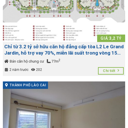
GIÁ:
3,2
TỶ
Chỉ từ 3.2 tỷ sở hữu căn hộ đẳng cấp tòa L2 Le Grand
Jardin, hỗ trợ vay 70%, miễn lãi suất trong vòng 15
tháng
2
Bán căn hộ chung cư
77m
2 năm trước
202
Chi tiết
THÀNH PHỐ LÀO CAI