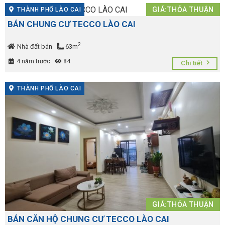
GIÁ:THỎA THUẬN
THÀNH PHỐ LÀO CAI
BÁN CHUNG CƯ TECCO LÀO CAI
2
Nhà đất bán
63m
4 năm trước
84
Chi tiết
THÀNH PHỐ LÀO CAI
GIÁ:THỎA THUẬN
BÁN CĂN HỘ CHUNG CƯ TECCO LÀO CAI