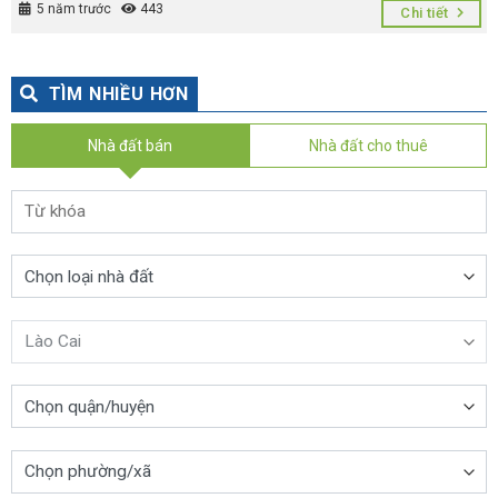
5 năm trước
443
Chi tiết
TÌM NHIỀU HƠN
Nhà đất bán
Nhà đất cho thuê