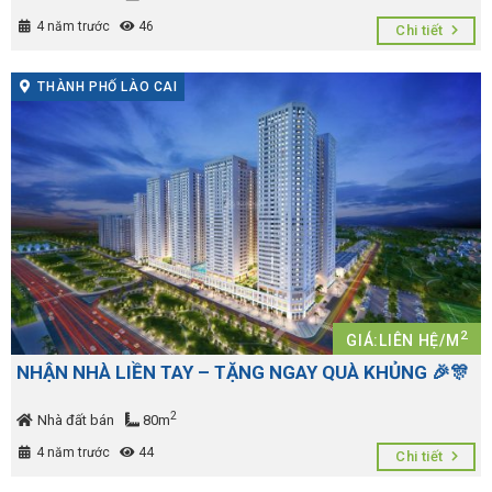
4 năm trước
46
Chi tiết
THÀNH PHỐ LÀO CAI
2
GIÁ:LIÊN HỆ/M
NHẬN NHÀ LIỀN TAY – TẶNG NGAY QUÀ KHỦNG 🎉🎊
2
Nhà đất bán
80m
4 năm trước
44
Chi tiết