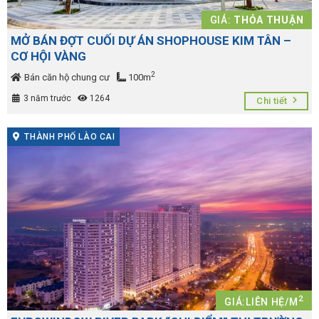
GIÁ:
THỎA THUẬN
MỞ BÁN ĐỢT CUỐI DỰ ÁN SHOPHOUSE KIM TÂN –
CƠ HỘI VÀNG
2
Bán căn hộ chung cư
100m
3 năm trước
1264
Chi tiết
THÀNH PHỐ LÀO CAI
2
GIÁ:LIÊN HỆ/M