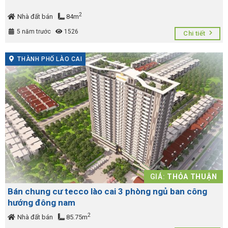
2
Nhà đất bán
84m
5 năm trước
1526
Chi tiết
THÀNH PHỐ LÀO CAI
GIÁ:
THỎA THUẬN
Bán chung cư tecco lào cai 3 phòng ngủ ban công
hướng đông nam
2
Nhà đất bán
85.75m