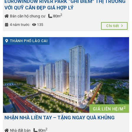
EUROWINDOW RIVER PARK “GHI ĐIỂM” THỊ TRƯỜNG
VỚI QUỸ CĂN ĐẸP GIÁ HỢP LÝ
2
Bán căn hộ chung cư
80m
4 năm trước
135
Chi tiết
THÀNH PHỐ LÀO CAI
2
GIÁ:LIÊN HỆ/M
NHẬN NHÀ LIỀN TAY – TẶNG NGAY QUÀ KHỦNG
2
Nhà đất bán
80m