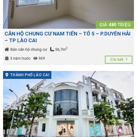
GIÁ:
480
TRIỆU
CĂN HỘ CHUNG CƯ NAM TIẾN – TỔ 5 – P.DUYÊN HẢI
– TP LÀO CAI
2
Bán căn hộ chung cư
56,7m
3 năm trước
969
Chi tiết
THÀNH PHỐ LÀO CAI